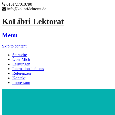
0151/27010790
info@kolibri-lektorat.de
KoLibri Lektorat
Menu
Skip to content
Startseite
Über Mich
Leistungen
International clients
Referenzen
Kontakt
Impressum